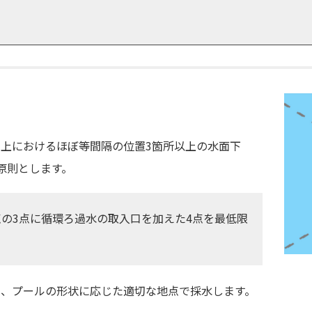
上におけるほぼ等間隔の位置3箇所以上の水面下
原則とします。
点の3点に循環ろ過水の取入口を加えた4点を最低限
じ、プールの形状に応じた適切な地点で採水します。