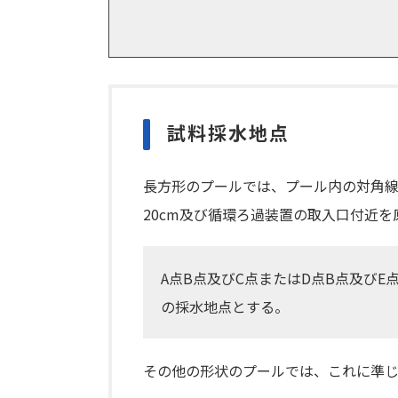
試料採水地点
長方形のプールでは、プール内の対角線
20cm及び循環ろ過装置の取入口付近を
A点B点及びC点またはD点B点及びE
の採水地点とする。
その他の形状のプールでは、これに準