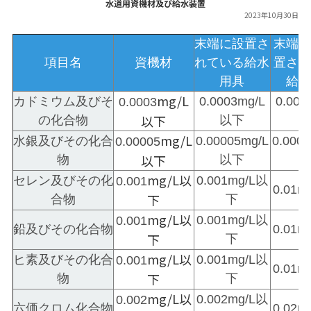
水道用資機材及び給水装置
2023年10月30日
末端に設置さ
末端
項目名
資機材
れている給水
置さ
用具
給
mg/L
カドミウム及びそ
0.0003mg/L
0.00
0.0003
以下
の化合物
以下
mg/L
水銀及びその化合
0.00005mg/L
0.000
0.00005
以下
物
以下
mg/L以
セレン及びその化
0.001mg/L以
0.001
0.01
下
合物
下
mg/L以
0.001mg/L以
0.001
鉛及びその化合物
0.01
下
下
mg/L以
ヒ素及びその化合
0.001mg/L以
0.001
0.01
下
物
下
mg/L以
0.002mg/L以
0.002
六価クロム化合物
0.02