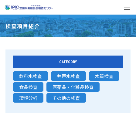
検査項目紹介
CATEGORY
飲料水検査
井戸水検査
水質検査
食品検査
医薬品・化粧品検査
環境分析
その他の検査