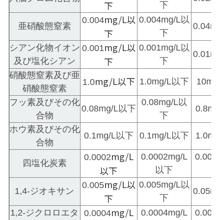
下
下
mg/L以
0.004mg/L以
0.004
亜硝酸態窒素
0.04
下
下
mg/L以
シアン化物イオン
0.001mg/L以
0.001
0.01
下
及び塩化シアン
下
硝酸態窒素及び亜
mg/L以下
1.0mg/L以下
10m
1.0
硝酸態窒素
フッ素及びその化
0.08mg/L以
0.08mg/L以下
0.8m
合物
下
ホウ素及びその化
0.1mg/L以下
0.1mg/L以下
1.0m
合物
mg/L
0.0002mg/L
0.00
0.0002
四塩化炭素
以下
以下
mg/L以
0.005mg/L以
0.005
1,4-ジオキサン
0.05
下
下
mg/L
1,2-ジクロロエタ
0.0004mg/L
0.00
0.0004