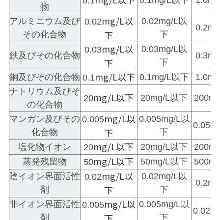
0.1mg/L以下
1.0m
0.1
物
mg/L以
アルミニウム及び
0.02mg/L以
0.02
0.2m
下
その化合物
下
mg/L以
0.03mg/L以
0.03
鉄及びその化合物
0.3m
下
下
mg/L以下
銅及びその化合物
0.1mg/L以下
1.0m
0.1
ナトリウム及びそ
mg/L以下
20mg/L以下
200m
20
の化合物
mg/L以
マンガン及びその
0.005mg/L以
0.005
0.05
下
化合物
下
mg/L以下
塩化物イオン
20mg/L以下
200m
20
mg/L以下
蒸発残留物
50mg/L以下
500m
50
mg/L以
陰イオン界面活性
0.02mg/L以
0.02
0.2m
下
剤
下
mg/L以
非イオン界面活性
0.005mg/L以
0.005
0.02
下
剤
下