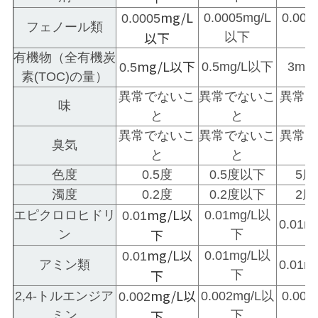
mg/L
0.0005mg/L
0.00
0.0005
フェノール類
以下
以下
有機物（全有機炭
mg/L以下
0.5mg/L以下
3mg
0.5
素(TOC)の量）
異常でないこ
異常でないこ
異常
味
と
と
異常でないこ
異常でないこ
異常
臭気
と
と
色度
0.5度
0.5度以下
5
濁度
0.2度
0.2度以下
2
mg/L以
エピクロロヒドリ
0.01mg/L以
0.01
0.01
下
ン
下
mg/L以
0.01mg/L以
0.01
アミン類
0.01
下
下
mg/L以
2,4-トルエンジア
0.002mg/L以
0.00
0.002
下
ミン
下