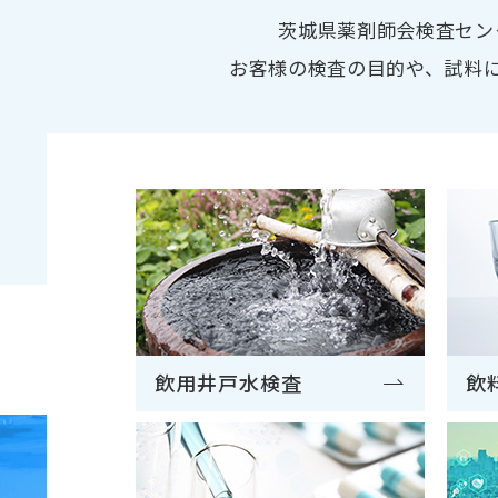
茨城県薬剤師会検査セン
お客様の検査の目的や、試料
2022.01.05
2020.10.19
飲用井戸水検査
飲