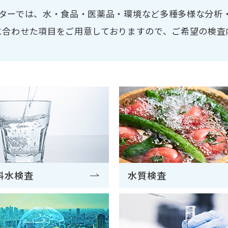
食品の消費・賞味期限設定のための検査の
ターでは、水・食品・医薬品・環境など多種多様な分析
に合わせた項目をご用意しておりますので、ご希望の検査
創立50周年を迎えます
会社について
霞ヶ浦流域の小規模事業所の排水規制が変わ
検査について
料水検査
水質検査