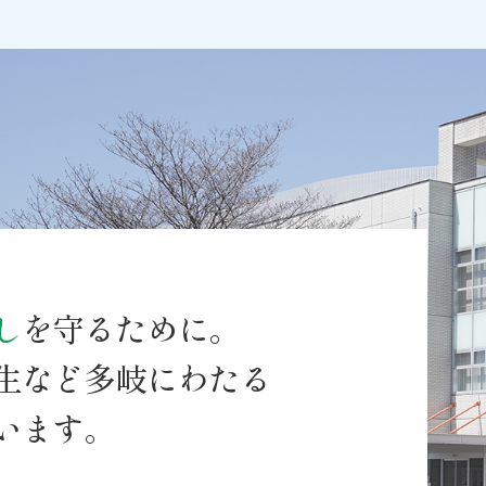
し
を守るために。
生など多岐にわたる
います。