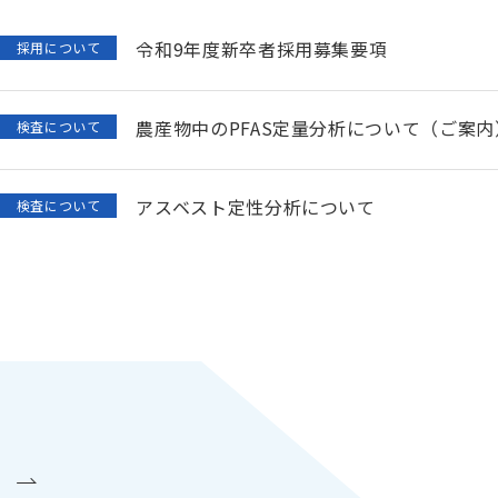
令和9年度新卒者採用募集要項
採用について
農産物中のPFAS定量分析について（ご案内
検査について
アスベスト定性分析について
検査について
「食品期限表示の設定のためのガイドライ
検査について
検査料金改定のお知らせ
検査について
PFAS（有機フッ素化合物）の分析について
検査について