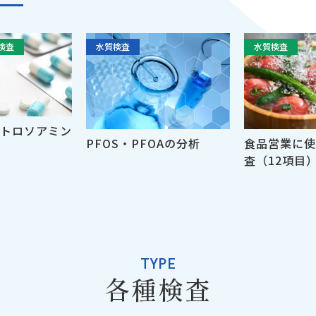
新型コロナウイルスPCR検査事業終了のお
検査について
検査
水質検査
水質検査
正職員キャリア採用募集要項
採用について
HPをリニューアルしました
その他
トロソアミン
PFOS・PFOAの分析
食品営業に使
査（12項目
土壌中の除草剤成分の分析について
検査について
医薬品中のニトロソアミン類分析について
検査について
TYPE
適格請求書発行事業者登録のお知らせ
その他
各種検査
検査について